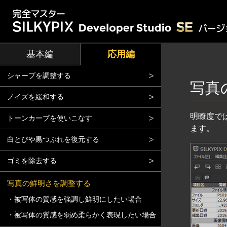
基本編
応用編
シャープを調整する
写真
ノイズを緩和する
明瞭度で
トーンカーブを使いこなす
ます。
白とびや黒つぶれを復元する
ゴミを除去する
写真の鮮明さを調整する
被写体の質感を強調し鮮明にしたい場合
被写体の質感を弱め柔らかく表現したい場合