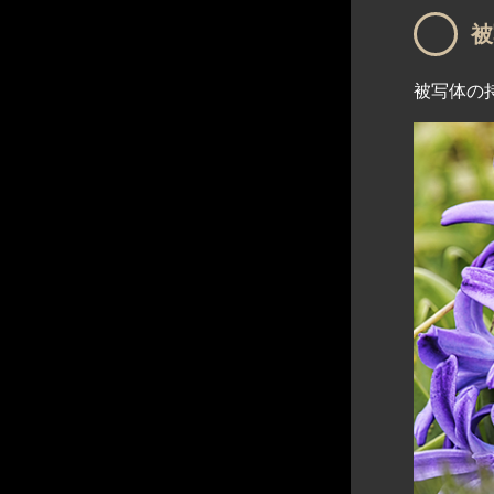
被
被写体の