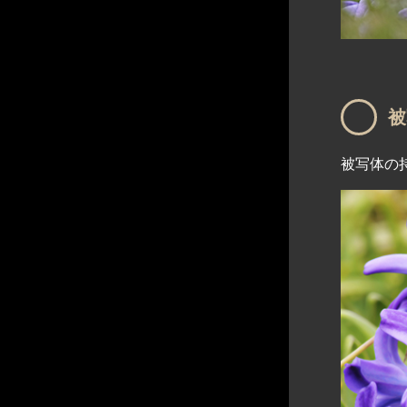
被
被写体の