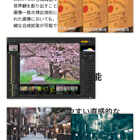
世界観を創り出すことを可能にします。更に当社独自の
画像一致点検出技術により、手持ち撮影などで位置がず
れた画像においても、ずれを補正しノイズを抑えた高精
細な合成処理が可能です。
おすすめ
機能
の
初心者でもわかりやすい直感的な
操作画面
基本調整に特化した「クイック」パネルや機能名をわかりやす