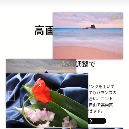
高画質
理由
の
画質劣化の無い色調調整で
美しい写真を
SILKYPIXは独自の広色域な3Dカラーマッピングを用いて
色再現をおこなうことで、どの色相に対してもバランスの
良い色再現を実現しています。明るさや色合い、コント
ラストなどを調整しても画質劣化が無く、自由で高画質
な写真を誰でも簡単に手に入れることができます。
"RAW現像"をもっと詳しく