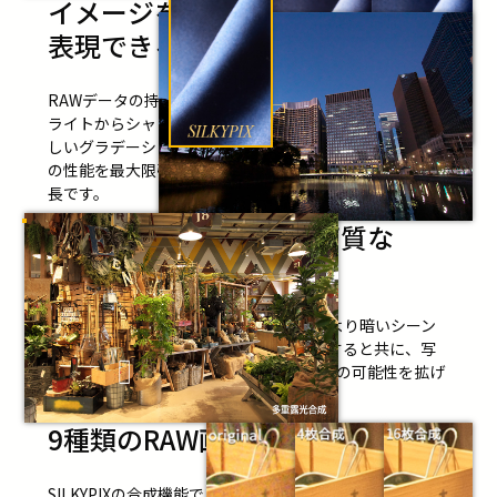
イメージをあますところなく
表現できる
階調性
RAWデータの持つ情報量を最大限引き出すことで、ハイ
ライトからシャドー、そして再現が難しい中間調まで美
しいグラデーション表現を実現します。あなたのカメラ
の性能を最大限引き出すことができるのもSILKYPIXの特
長です。
暗いシーンに強い、高画質な
ノイズリダクション
SILKYPIXでは独自開発のアルゴリズムにより暗いシーン
で発生するざらつきなどのノイズを除去すると共に、写
真がぼやける副作用を抑え高ISO感度撮影の可能性を拡げ
ます。
9種類のRAW画像合成機能を搭載
SILKYPIXの合成機能では、1枚の写真からは表現できない