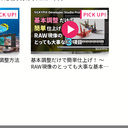
調整方法
基本調整だけで簡単仕上げ！ ～
RAW現像のとっても大事な基本調
整3項目～