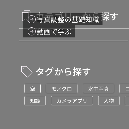
カテゴリーから探す
写真調整の基礎知識
動画で学ぶ
タグから探す
空
モノクロ
水中写真
知識
カメラアプリ
人物