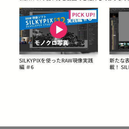
SILKYPIXを使ったRAW現像実践
新たな
編 ＃6
載！ SIL