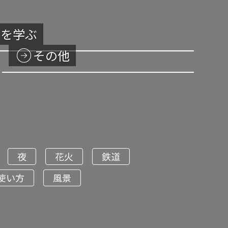
方を学ぶ
その他
夜
花火
鉄道
使い方
風景