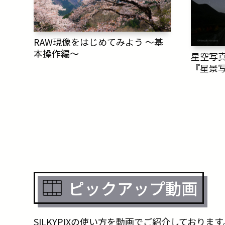
RAW現像をはじめてみよう ～基
本操作編～
星空写真
『星景写
像』
ピックアップ動画
SILKYPIXの使い方を動画でご紹介しておりま