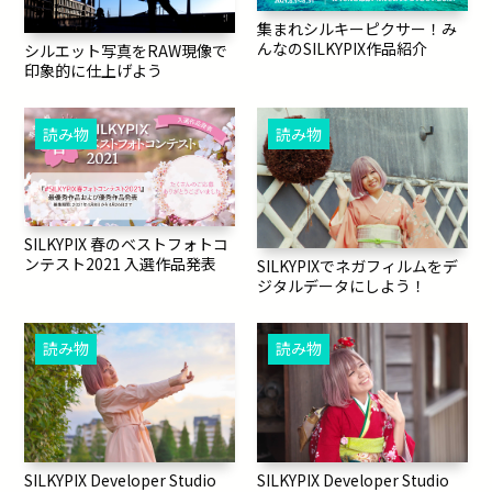
集まれシルキーピクサー！み
んなのSILKYPIX作品紹介
シルエット写真をRAW現像で
印象的に仕上げよう
読み物
読み物
SILKYPIX 春のベストフォトコ
ンテスト2021 入選作品発表
SILKYPIXでネガフィルムをデ
ジタルデータにしよう！
読み物
読み物
SILKYPIX Developer Studio
SILKYPIX Developer Studio