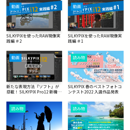
動画
動画
SILKYPIXを使ったRAW現像実
SILKYPIXを使ったRAW現像実
践編 ＃2
践編 ＃1
動画
読み物
新たな表現方法『ソフト』が
SILKYPIX 春のベストフォトコ
搭載！ SILKYPIX Pro12 新機能
ンテスト2022 入選作品発表
紹介
読み物
読み物