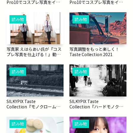
Pro10でコスプレ写真をイメ
Pro10でコスプレ写真をイメ
ージ通りに仕上げる機能紹介
ージ通りに仕上げる機能紹介
【後編】
【前編】
読み物
読み物
写真調整をもっと楽しく！
写真家 えはらあい氏が『コス
Taste Collection 2021
プレ写真を仕上げる！』動画
公開
読み物
読み物
SILKYPIX Taste
SILKYPIX Taste
Collection『モノクローム印
Collection『ハードモノクロ
画紙』
ーム』
読み物
読み物