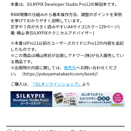
本書は、SILKYPIX Developer Studio Pro12の解説本です。
RAW現像の仕組みから基本操作方法、調整のポイントを実例
を挙げてわかりやすく説明しています。
文字や７月が大きく読みやすいA4サイズ(カラー129ページ)
著: 横山 崇(SILKYPIXテクニカルアドバイザー)
※本書はPro11以前のユーザーズガイドにPro12の内容を追記
したものです。
※この商品は横山崇氏が出版しアドワー(株)が仕入販売してい
る商品です。
※出版物の内容に関しては、
発売元
へお問い合わせくださ
い。 （https://yokoyamatakashi.com/book/）
ご購入は、
「ISLオンラインショップ」
より